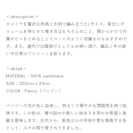
＜description＞
カシミヤを贅沢な肉感と大判で編み立てたLサイズ。首元にボ
リュームを持たせた巻き方はもちろんのこと、肩からかけて付
属のピンをとめることでコートのように羽織るのもおすすめで
す。また、屋内では膝掛けとしてもお使い頂け、幅広く冬の装
いや日常のワンシーンを彩ります。
＜detail＞
MATERIAL：100% cashmere
SIZE：220cm x 37cm
COLOR：Pansy（パンジー）
パンジーの花の色に由来し、明るくて華やかな雰囲気を持つ色
味です。この色は、春の訪れや新しい始まりを思わせ希望と楽
観を意味します。古代から、紫色は心の平和や愛を象徴する色
として、人々の間で愛されてきました。