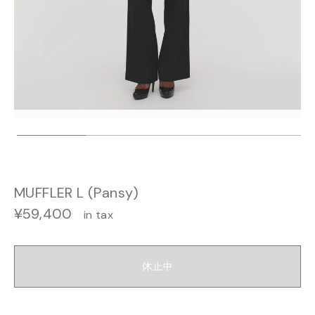
MUFFLER L (Pansy)
¥59,400
in tax
休止中