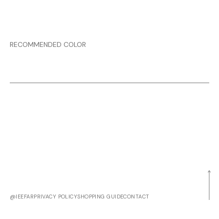
RECOMMENDED COLOR
@IEEFAR
PRIVACY POLICY
SHOPPING GUIDE
CONTACT