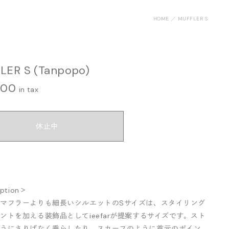
HOME
MUFFLER S
LER S (Tanpopo)
000
in tax
休止中
iption＞
マフラーよりも細長いシルエットのSサイズは、スタイリング
ントを加える装飾品としてieefarが提案するサイズです。スト
ようにさりげなく垂らしたり、スカーフのように首元のポイン