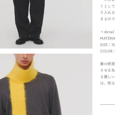
トとし
り入れ
きるので
＜detai
MATERI
SIZE：1
COLOR
春の野
させる色
る優しい
は、明