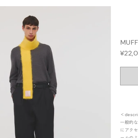
MUFF
¥22,
＜descr
一般的な
にアクセ
ールの