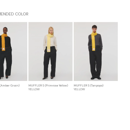
ENDED COLOR
(Amber Grain)
MUFFLER S (Primrose Yellow)
MUFFLER S (Tanpopo)
YELLOW
YELLOW